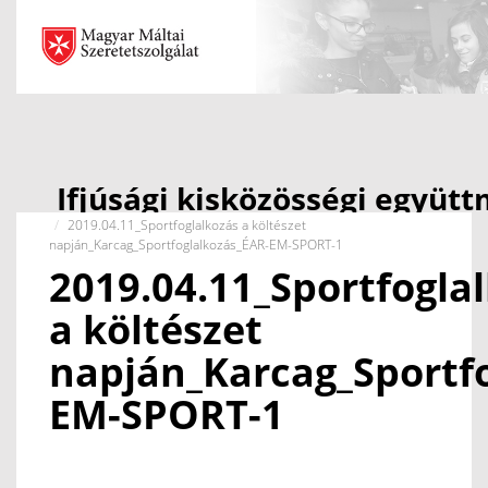
Ifjúsági kisközösségi együ
Fooldal
támogatása projekt
2019.04.11_Sportfoglalkozás a költészet
napján_Karcag_Sportfoglalkozás_ÉAR-EM-SPORT-1
2019.04.11_Sportfoglal
a költészet
napján_Karcag_Sportfo
EM-SPORT-1