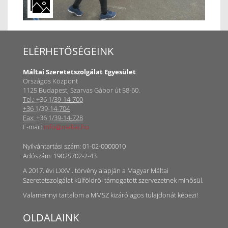
ELÉRHETŐSÉGEINK
Máltai Szeretetszolgálat Egyesület
Országos Központ
1125 Budapest, Szarvas Gábor út 58-60.
Tel.: +36 1/39-14-700
+36 1/39-14-704
Fax: +36 1/39-14-728
E-mail:
info@maltai.hu
Nyilvántartási szám: 01-02-0000010
Adószám: 19025702-2-43
A 2017. évi LXXVI. törvény alapján a Magyar Máltai
Szeretetszolgálat külföldről támogatott szervezetnek minősül.
Valamennyi tartalom a MMSZ kizárólagos tulajdonát képezi!
OLDALAINK