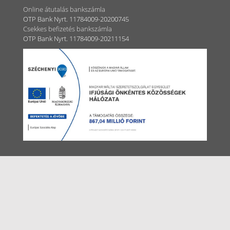
Online átutalás bankszámla
OTP Bank Nyrt. 11784009-20200745
Csekkes befizetés bankszámla
OTP Bank Nyrt. 11784009-20211154