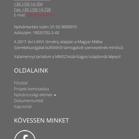
+36 1/39-14-704
Fax: +36 1/39-14-728
E-mail:
info@maltai.hu
Nyilvántartási szám: 01-02-0000010
Adószám: 19025702-2-43
A 2017. évi LXXVI. törvény alapján a Magyar Máltai
Szeretetszolgálat külföldről támogatott szervezetnek minősül.
Valamennyi tartalom a MMSZ kizárólagos tulajdonát képezi!
OLDALAINK
Főoldal
Projekt bemutatása
Nyilvánossági elemek
Dokumentumtár
Kapcsolat
KÖVESSEN MINKET