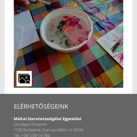
ELÉRHETŐSÉGEINK
Máltai Szeretetszolgálat Egyesület
Országos Központ
1125 Budapest, Szarvas Gábor út 58-60.
Tel.: +36 1/39-14-700