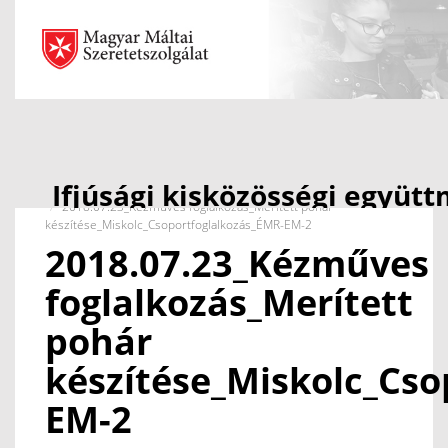
Ifjúsági kisközösségi együ
Fooldal
2018.07.23_Kézműves foglalkozás_Merített pohár
projekt
készítése_Miskolc_Csoportfoglalkozás_ÉMR-EM-2
2018.07.23_Kézműves
foglalkozás_Merített
pohár
készítése_Miskolc_Cs
EM-2