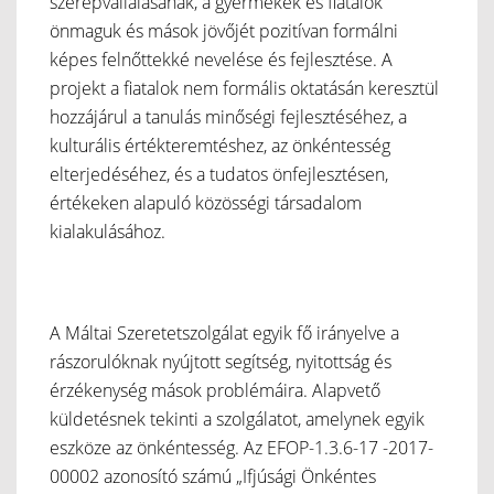
szerepvállalásának, a gyermekek és fiatalok
önmaguk és mások jövőjét pozitívan formálni
képes felnőttekké nevelése és fejlesztése. A
projekt a fiatalok nem formális oktatásán keresztül
hozzájárul a tanulás minőségi fejlesztéséhez, a
kulturális értékteremtéshez, az önkéntesség
elterjedéséhez, és a tudatos önfejlesztésen,
értékeken alapuló közösségi társadalom
kialakulásához.
A Máltai Szeretetszolgálat egyik fő irányelve a
rászorulóknak nyújtott segítség, nyitottság és
érzékenység mások problémáira. Alapvető
küldetésnek tekinti a szolgálatot, amelynek egyik
eszköze az önkéntesség. Az EFOP-1.3.6-17 -2017-
00002 azonosító számú „Ifjúsági Önkéntes