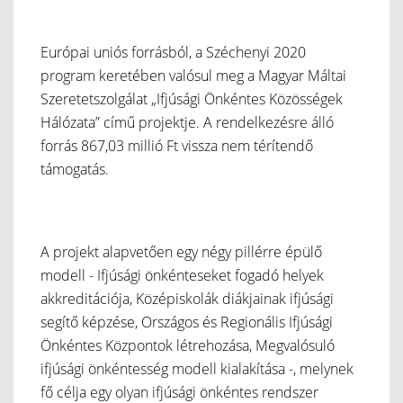
Európai uniós forrásból, a Széchenyi 2020
program keretében valósul meg a Magyar Máltai
Szeretetszolgálat „Ifjúsági Önkéntes Közösségek
Hálózata” című projektje. A rendelkezésre álló
forrás 867,03 millió Ft vissza nem térítendő
támogatás.
A projekt alapvetően egy négy pillérre épülő
modell - Ifjúsági önkénteseket fogadó helyek
akkreditációja, Középiskolák diákjainak ifjúsági
segítő képzése, Országos és Regionális Ifjúsági
Önkéntes Központok létrehozása, Megvalósuló
ifjúsági önkéntesség modell kialakítása -, melynek
fő célja egy olyan ifjúsági önkéntes rendszer