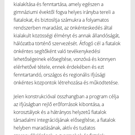
kialakítása és fenntartása, amely egészen a
gimnáziumi évektől fogva helyes irányba tereli a
fiatalokat, és biztosítja számukra a folyamatos
rendszerben maradást, az önkénteskedés által
kialakult közösségi élményt és annak állandóságát,
hálózatba történő szervezését. Átfogó cél a fiatalok
önkéntes segítőként való tevékenykedési
lehetőségeinek elősegítése, vonzóvá és könnyen
elérhetővé tétele, ennek érdekében és ezt
fenntartandó, országos és regionális ifjúsági
önkéntes központok létrehozása és működtetése.
Jelen konstrukcióval összhangban a program célja
az ifjúságban rejlő erőforrások kibontása, a
korosztályok és a hátrányos helyzetű fiatalok
társadalmi integrációjának elősegítése, a fiatalok
helyben maradásának, aktív és tudatos