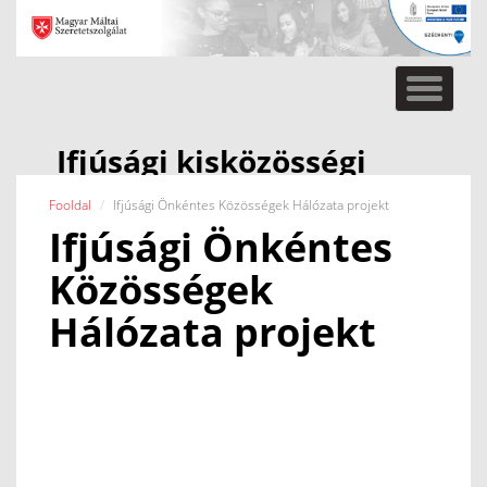
Toggle
naviga
Ifjúsági kisközösségi
együttműködések
Fooldal
Ifjúsági Önkéntes Közösségek Hálózata projekt
támogatása projekt
Ifjúsági Önkéntes
Közösségek
Hálózata projekt