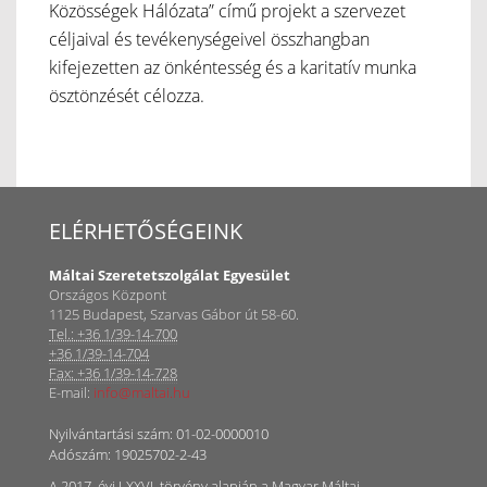
Közösségek Hálózata” című projekt a szervezet
céljaival és tevékenységeivel összhangban
kifejezetten az önkéntesség és a karitatív munka
ösztönzését célozza.
ELÉRHETŐSÉGEINK
Máltai Szeretetszolgálat Egyesület
Országos Központ
1125 Budapest, Szarvas Gábor út 58-60.
Tel.: +36 1/39-14-700
+36 1/39-14-704
Fax: +36 1/39-14-728
E-mail:
info@maltai.hu
Nyilvántartási szám: 01-02-0000010
Adószám: 19025702-2-43
A 2017. évi LXXVI. törvény alapján a Magyar Máltai